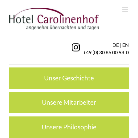
Zum
Inhalt
springen
DE
|
EN
+49 (0) 30 86 00 98-0
Unser Geschichte
Unsere Mitarbeiter
Unsere Philosophie