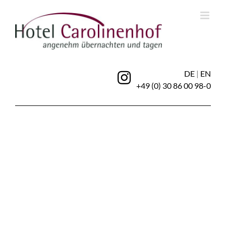
Zum
Inhalt
springen
DE
|
EN
+49 (0) 30 86 00 98-0